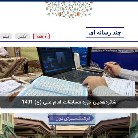
چند رسانه ای
همه
عکس
فیلم
شانزدهمین دوره مسابقات امام علی (ع) 1401